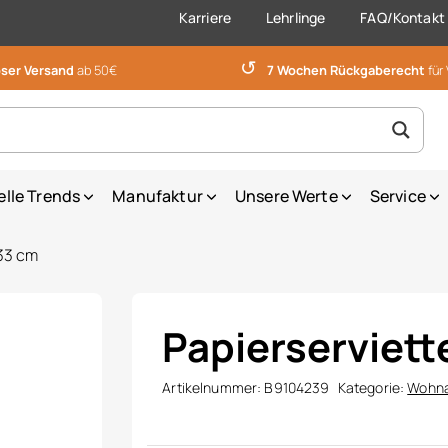
Karriere
Lehrlinge
FAQ/Kontakt
↺
ser Versand
ab 50€
7 Wochen Rückgaberecht
für
elle Trends
Manufaktur
Unsere Werte
Service
×33 cm
Papierserviett
Artikelnummer:
B9104239
Kategorie:
Wohna