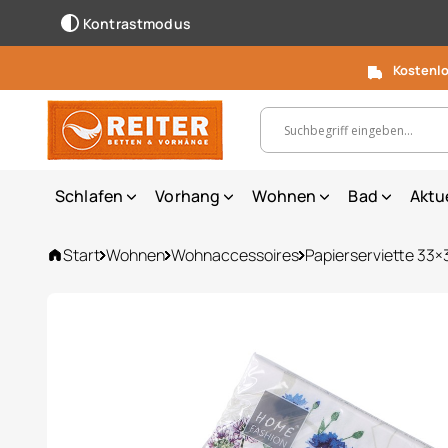
Kontrastmodus
Kostenlo
Suchbegriff, Artikelnummer ...
Schlafen
Vorhang
Wohnen
Bad
Aktu
Start
Wohnen
Wohnaccessoires
Papierserviette 33