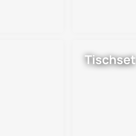
Tischset
 Polsterstühlen sind
Das Auge isst mit Tis
d im Handumdrehen
den Tisch zu setzen. 
Jetzt entdecken