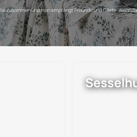
milie zusammen und man empfängt Freunde und Gäste. Wenn Sie d
Sesselh
r und Co. sorgen für
Dekorative Alleskönne
iese in vielen Fa...
haben: Sesselhussen 
Jetzt entdecken