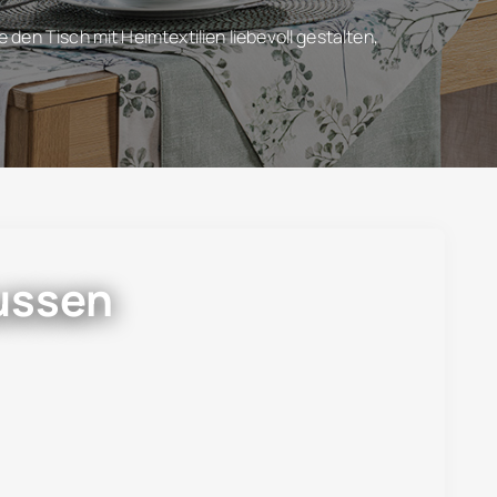
en Tisch mit Heimtextilien liebevoll gestalten,
ussen
r Stylisch, praktisch und für jeden Anlass zu
bzw. Stuhlhussen sind wahre Alleskönner! ...