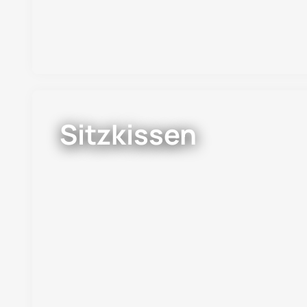
Sitzkissen
Neuer Look im Handumdrehen Im Gegensatz zu
Sessel mit Sitzkissen leicht zu pflegen – un
aus...
Jetzt entdecken