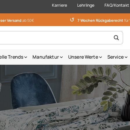
Karriere
Lehrlinge
FAQ/Kontakt
↺
ser Versand
ab 50€
7 Wochen Rückgaberecht
für
elle Trends
Manufaktur
Unsere Werte
Service