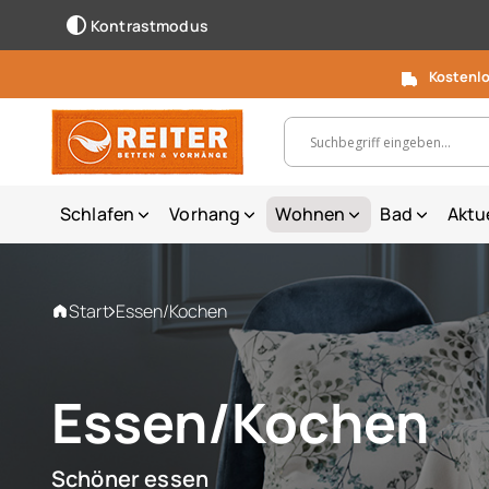
Kontrastmodus
Kostenlo
Suchbegriff, Artikelnummer ...
Schlafen
Vorhang
Wohnen
Bad
Aktu
Start
Essen/Kochen
Essen/Kochen
Schöner essen