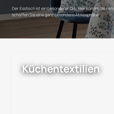
Der Esstisch ist ein besonderer Ort: Hier kommt die Fa
schaffen Sie eine ganz besondere Atmosphäre.
Küchentextilien
Hang zur Sauberkeit Schürzen, Geschirrtüche
Sauberkeit beim Kochen. Bei Reiter finden Sie d
Jetzt entdecken