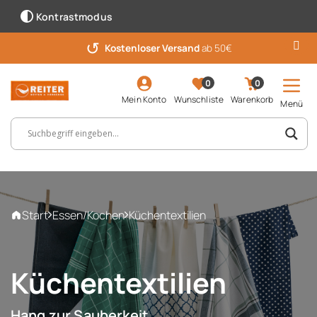
Kontrastmodus
↺
7 Wochen Rückgabe
Kostenloser Versand
für Vorteilskunden
ab 50€
0
0
Mein Konto
Wunschliste
Warenkorb
Menü
Suchbegriff, Artikelnummer ...
Start
Essen/Kochen
Küchentextilien
Küchentextilien
Hang zur Sauberkeit