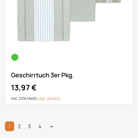
Geschirrtuch 3er Pkg.
13,97
€
Inkl. 20% MwSt.
zzgl.
Versand
1
2
3
4
→