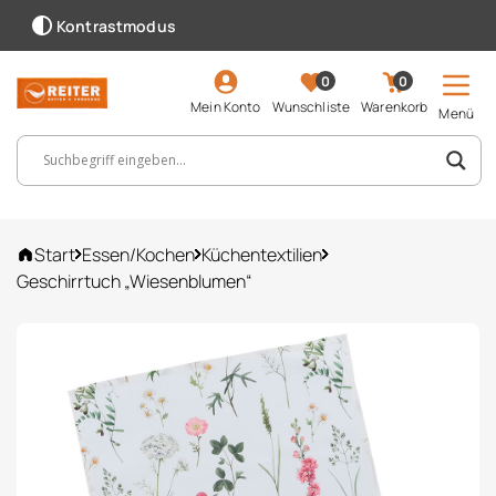
Kontrastmodus
0
0
Mein Konto
Wunschliste
Warenkorb
Menü
Suchbegriff, Artikelnummer ...
Start
Essen/Kochen
Küchentextilien
Geschirrtuch „Wiesenblumen“