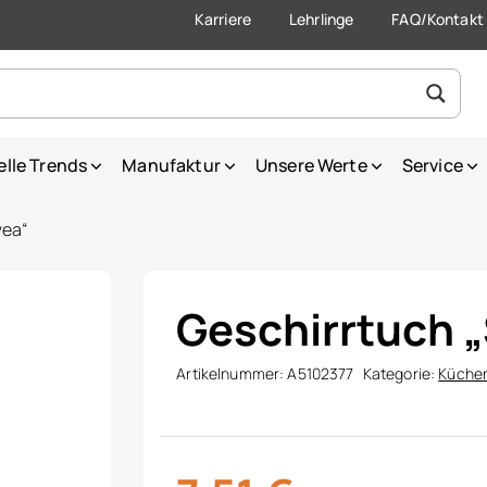
Karriere
Lehrlinge
FAQ/Kontakt
elle Trends
Manufaktur
Unsere Werte
Service
vea“
Geschirrtuch 
Artikelnummer:
A5102377
Kategorie:
Küchen