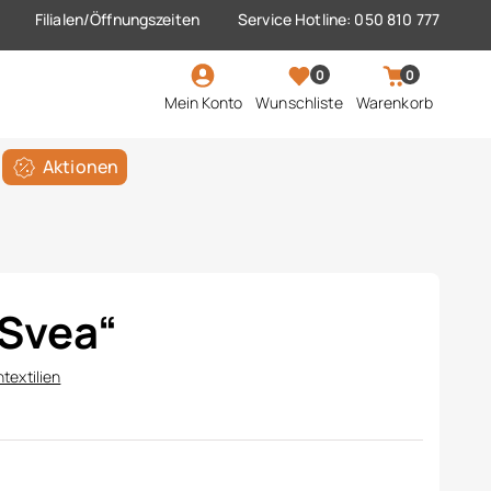
Filialen/Öffnungszeiten
Service Hotline: 050 810 777
0
0
Mein Konto
Wunschliste
Warenkorb
Aktionen
„Svea“
textilien