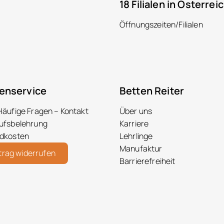
18 Filialen in Österrei
Öffnungszeiten/Filialen
enservice
Betten Reiter
Häufige Fragen – Kontakt
Über uns
ufsbelehrung
Karriere
dkosten
Lehrlinge
Manufaktur
trag widerrufen
Barrierefreiheit