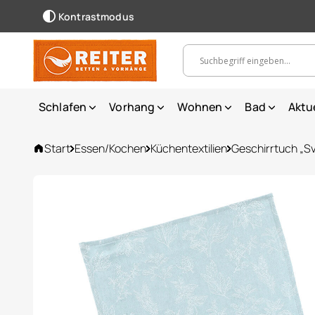
Kontrastmodus
Suchbegriff, Artikelnummer ...
Schlafen
Vorhang
Wohnen
Bad
Aktu
Start
Essen/Kochen
Küchentextilien
Geschirrtuch „S