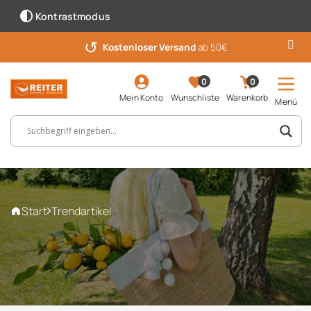
Kontrastmodus
↺
Kostenloser Versand
ab 50€
0
0
Mein Konto
Wunschliste
Warenkorb
Menü
Suchbegriff, Artikelnummer ...
Start
Trendartikel