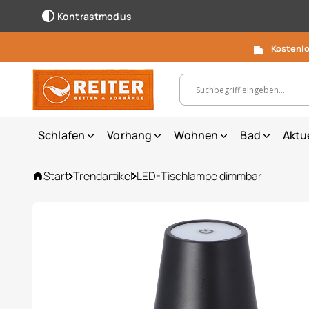
Kontrastmodus
Kostenlo
Suchbegriff, Artikelnummer ...
Schlafen
Vorhang
Wohnen
Bad
Aktu
Start
Trendartikel
LED-Tischlampe dimmbar