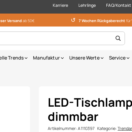
Karriere
Lehrlinge
FAQ/Kontakt
↺
ser Versand
ab 50€
7 Wochen Rückgaberecht
für
elle Trends
Manufaktur
Unsere Werte
Service
LED-Tischlam
dimmbar
Artikelnummer:
A1110397
Kategorie:
Trendar