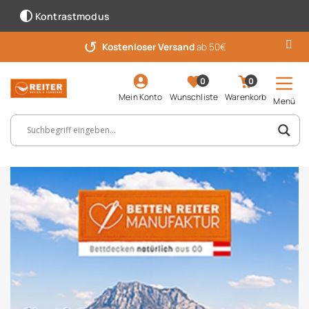
Kontrastmodus
↺
Kostenloser Versand
ab 50€
0
0
Mein Konto
Wunschliste
Warenkorb
Menü
Suchbegriff, Artikelnummer ...