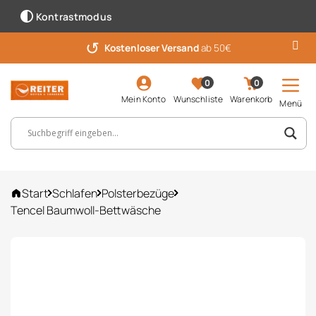
Kontrastmodus
↺
Kostenloser Versand
ab 50€
0
0
Mein Konto
Wunschliste
Warenkorb
Menü
Suchbegriff, Artikelnummer ...
Start
Schlafen
Polsterbezüge
Tencel Baumwoll-Bettwäsche