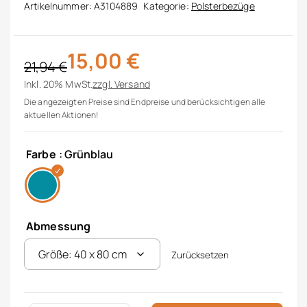
Artikelnummer:
A3104889
Kategorie:
Polsterbezüge
15,00
€
21,94
€
Ursprünglicher Preis war: 21,94 €
Aktueller Preis ist: 15,00 €.
Inkl. 20% MwSt.
zzgl.
Versand
Die angezeigten Preise sind Endpreise und berücksichtigen alle
aktuellen Aktionen!
Farbe
: Grünblau
Abmessung
Zurücksetzen