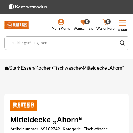
Kontrastmodus
0
0
Mein Konto
Wunschliste
Warenkorb
Menü
Suchbegriff, Artikelnummer ...
Start
Essen/Kochen
Tischwäsche
Mitteldecke „Ahorn“
Mitteldecke „Ahorn“
Artikelnummer:
A9102742
Kategorie:
Tischwäsche