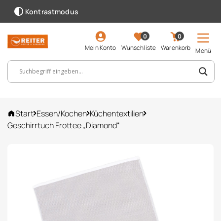
Kontrastmodus
0
0
Mein Konto
Wunschliste
Warenkorb
Menü
Suchbegriff, Artikelnummer ...
Start
Essen/Kochen
Küchentextilien
Geschirrtuch Frottee „Diamond“