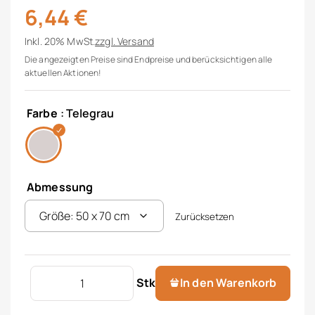
6,44
€
Inkl. 20% MwSt.
zzgl.
Versand
Die angezeigten Preise sind Endpreise und berücksichtigen alle
aktuellen Aktionen!
Farbe
: Telegrau
Abmessung
Zurücksetzen
Geschirrtuch Frottee "Diamond" Menge
Stk
In den Warenkorb