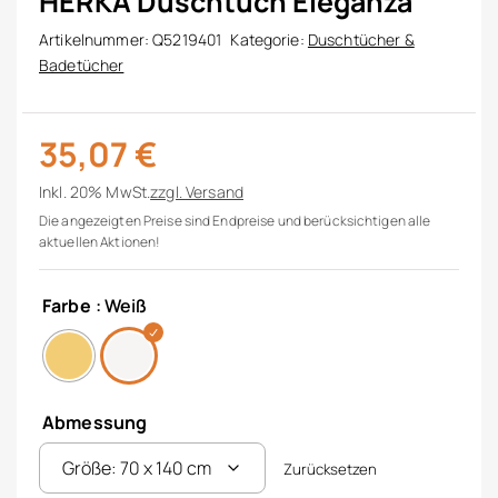
HERKA Duschtuch Eleganza
Artikelnummer:
Q5219401
Kategorie:
Duschtücher &
Badetücher
35,07
€
Inkl. 20% MwSt.
zzgl.
Versand
Die angezeigten Preise sind Endpreise und berücksichtigen alle
aktuellen Aktionen!
Farbe
: Weiß
Abmessung
Zurücksetzen