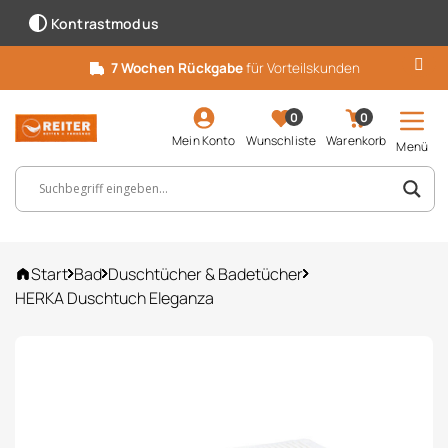
Kontrastmodus
7 Wochen Rückgabe
für Vorteilskunden
0
0
Mein Konto
Wunschliste
Warenkorb
Menü
Suchbegriff, Artikelnummer ...
Start
Bad
Duschtücher & Badetücher
HERKA Duschtuch Eleganza