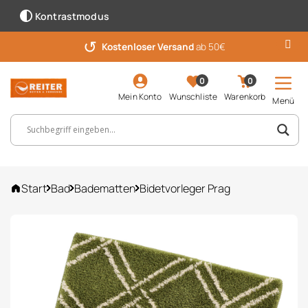
Kontrastmodus
↺
Kostenloser Versand
ab 50€
0
0
Mein Konto
Wunschliste
Warenkorb
Menü
Suchbegriff, Artikelnummer ...
Start
Bad
Badematten
Bidetvorleger Prag