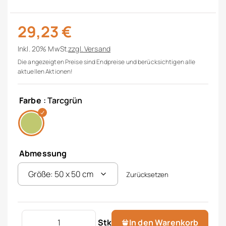
29,23
€
Inkl. 20% MwSt.
zzgl.
Versand
Die angezeigten Preise sind Endpreise und berücksichtigen alle
aktuellen Aktionen!
Farbe
: Tarcgrün
Abmessung
Zurücksetzen
Bidetvorleger Prag Menge
Stk
In den Warenkorb