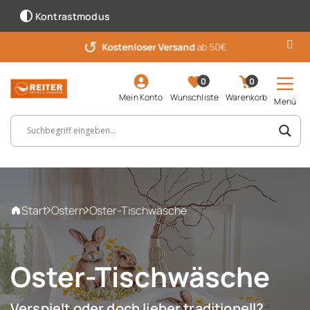
Kontrastmodus
↺
Kostenloser Versand
ab 50€
0
0
Mein Konto
Wunschliste
Warenkorb
Menü
Suchbegriff, Artikelnummer ...
Start
Ostern
Oster-Tischwäsche
Oster-Tischwäsche
Verspielt oder doch lieber traditionell?