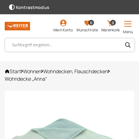
Kontrastmodus
0
0
Mein Konto
Wunschliste
Warenkorb
Menü
Suchbegriff, Artikelnummer ...
Start
Wohnen
Wohndecken, Flauschdecken
Wohndecke „Anna“