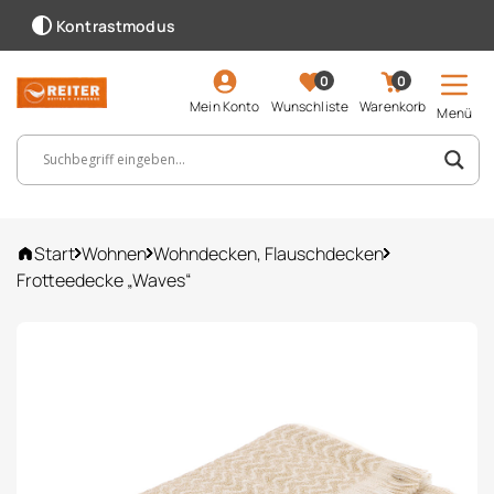
Kontrastmodus
0
0
Mein Konto
Wunschliste
Warenkorb
Menü
Suchbegriff, Artikelnummer ...
Start
Wohnen
Wohndecken, Flauschdecken
Frotteedecke „Waves“