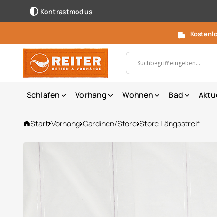
Kontrastmodus
Kostenlo
Suchbegriff, Artikelnummer ...
Schlafen
Vorhang
Wohnen
Bad
Aktu
Start
Vorhang
Gardinen/Store
Store Längsstreif