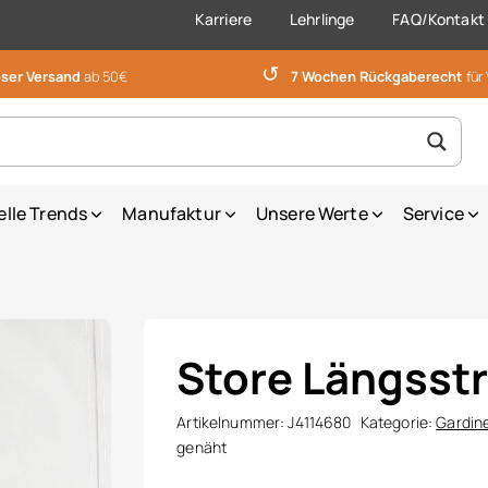
Karriere
Lehrlinge
FAQ/Kontakt
↺
ser Versand
ab 50€
7 Wochen Rückgaberecht
für
elle Trends
Manufaktur
Unsere Werte
Service
Store Längsstr
Artikelnummer:
J4114680
Kategorie:
Gardin
genäht