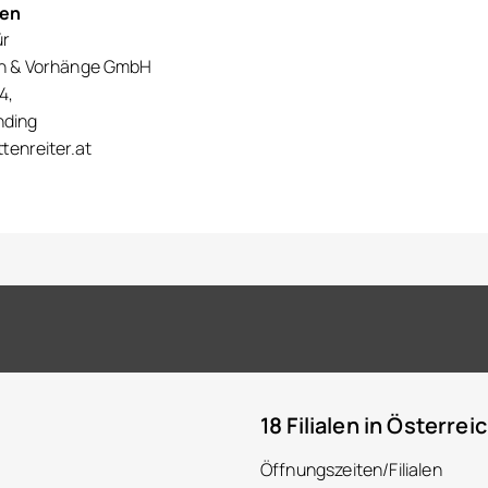
nen
ür
en & Vorhänge GmbH
4,
nding
tenreiter.at
18 Filialen in Österrei
Öffnungszeiten/Filialen