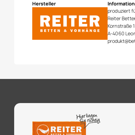
Hersteller
Informatio
produziert f
Reiter Bett
Kornstraße 1
A-4060 Leo
produkt@bet