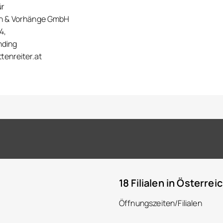
ür
en & Vorhänge GmbH
4,
nding
tenreiter.at
18 Filialen in Österrei
Öffnungszeiten/Filialen