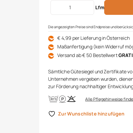
Dekostoff bestickt Menge
Lfm
Die angezeigten Preise sind Endpreise und berücksic
€ 4,99 per Lieferung in Österreich
Maßanfertigung (kein Widerruf mög
Versand ab € 50 Bestellwert
GRAT
Sämtliche Gütesiegel und Zertifikate v
Unternehmen vergeben wurden, dienen 
zur Förderung nachhaltiger Entwicklun
Alle Pflegehinweise finde
Zur Wunschliste hinzufügen