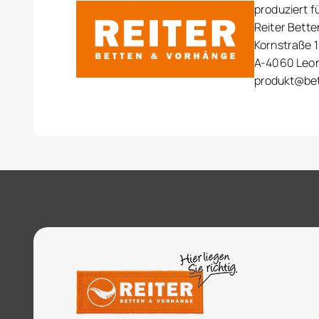
produziert f
Reiter Bett
Kornstraße 1
A-4060 Leo
produkt@bet