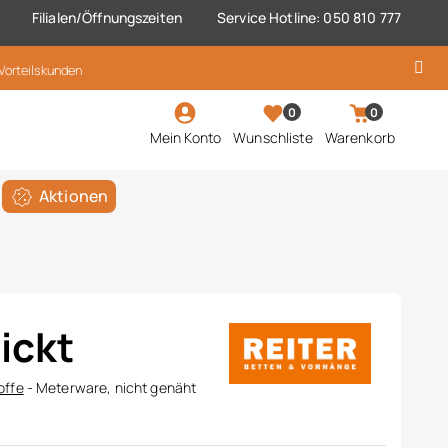
Filialen/Öffnungszeiten
Service Hotline: 050 810 777
 Vorteilskunden
0
0
Mein Konto
Wunschliste
Warenkorb
Aktionen
ickt
offe
- Meterware, nicht genäht