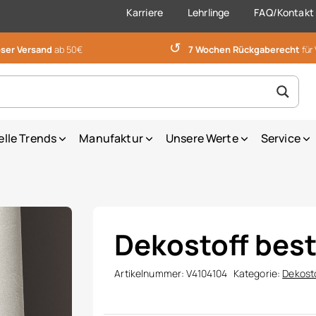
Karriere
Lehrlinge
FAQ/Kontakt
↺
ser Versand
ab 50€
7 Wochen Rückgaberecht
für
elle Trends
Manufaktur
Unsere Werte
Service
Dekostoff best
Artikelnummer:
V4104104
Kategorie:
Dekost