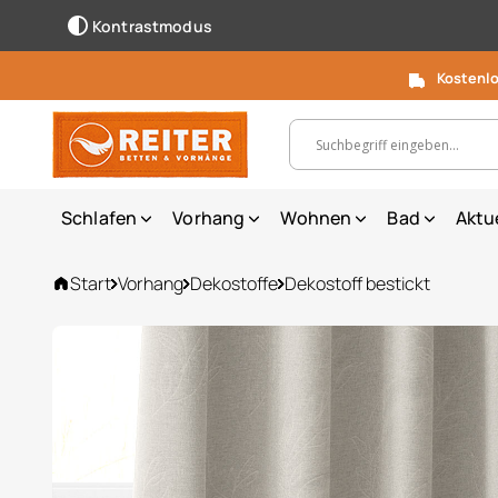
Kontrastmodus
Kostenlo
Suchbegriff, Artikelnummer ...
Schlafen
Vorhang
Wohnen
Bad
Aktu
Start
Vorhang
Dekostoffe
Dekostoff bestickt