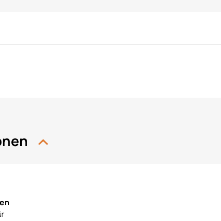
ionen
nen
ür