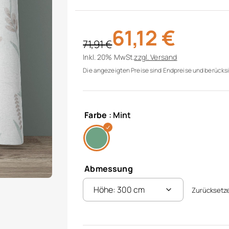
61,12
€
71,91
€
Ursprünglicher Preis war: 71,91 €
Aktueller Preis ist: 61,12 €.
Inkl. 20% MwSt.
zzgl.
Versand
Die angezeigten Preise sind Endpreise und berücksi
Farbe
: Mint
Abmessung
Zurücksetz