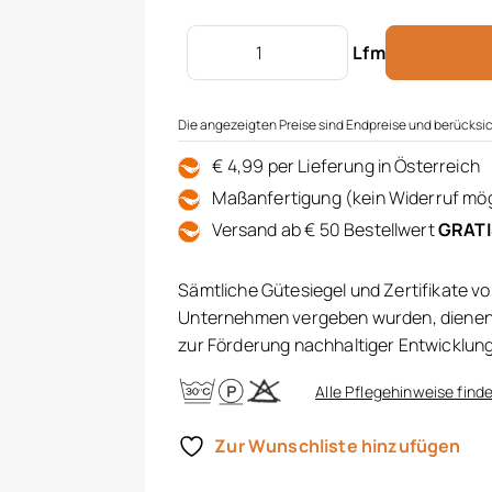
Dekostoff bestickt Menge
Lfm
Die angezeigten Preise sind Endpreise und berücksic
€ 4,99 per Lieferung in Österreich
Maßanfertigung (kein Widerruf mög
Versand ab € 50 Bestellwert
GRAT
Sämtliche Gütesiegel und Zertifikate v
Unternehmen vergeben wurden, dienen 
zur Förderung nachhaltiger Entwicklun
Alle Pflegehinweise finde
Zur Wunschliste hinzufügen