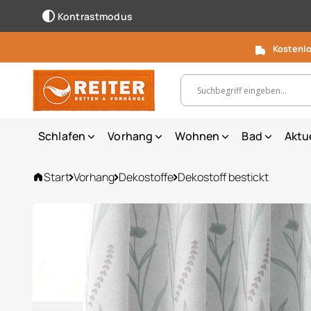
Kontrastmodus
Kostenlo
Suchbegriff, Artikelnummer ...
Schlafen
Vorhang
Wohnen
Bad
Aktu
Start
Vorhang
Dekostoffe
Dekostoff bestickt