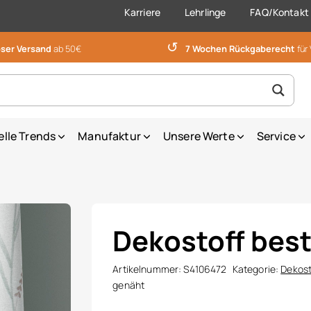
Karriere
Lehrlinge
FAQ/Kontakt
↺
ser Versand
ab 50€
7 Wochen Rückgaberecht
für
elle Trends
Manufaktur
Unsere Werte
Service
Dekostoff best
Artikelnummer:
S4106472
Kategorie:
Dekost
genäht