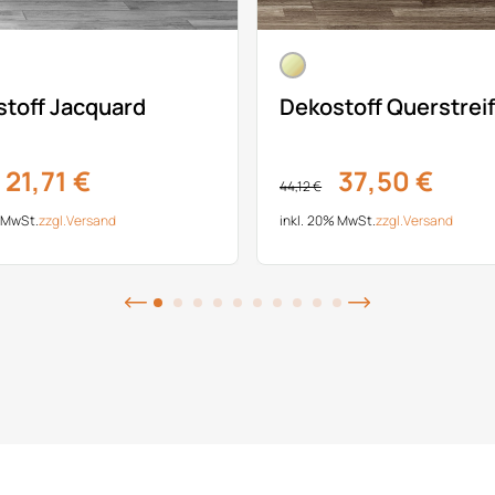
toff Jacquard
Dekostoff Querstreif
21,71 €
37,50 €
44,12 €
% MwSt.
zzgl.
Versand
inkl. 20% MwSt.
zzgl.
Versand