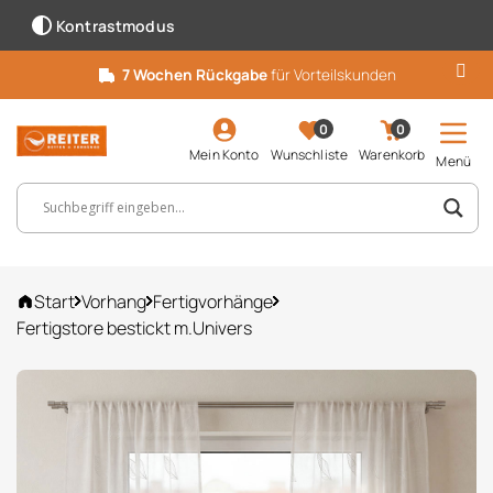
Kontrastmodus
7 Wochen Rückgabe
für Vorteilskunden
0
0
Mein Konto
Wunschliste
Warenkorb
Menü
Suchbegriff, Artikelnummer ...
Start
Vorhang
Fertigvorhänge
Fertigstore bestickt m.Univers