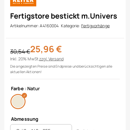
Fertigstore bestickt m.Univers
Artikelnummer:
A4160004
Kategorie:
Fertigvorhänge
25,96
€
30,54
€
Ursprünglicher Preis war: 30,54 €
Aktueller Preis ist: 25,96 €.
Inkl. 20% MwSt.
zzgl.
Versand
Die angezeigten Preise sind Endpreise und berücksichtigen alle
aktuellen Aktionen!
Farbe
: Natur
Abmessung