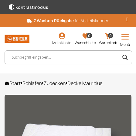
Kontrastmodus
7 Wochen Rückgabe
für Vorteilskunden
0
0
Mein Konto
Wunschliste
Warenkorb
Menü
Suchbegriff, Artikelnummer ...
Start
Schlafen
Zudecken
Decke Mauritius