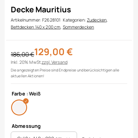
Decke Mauritius
Artikelnummer:
F2628101
Kategorien:
Zudecken
,
Bettdecken 140 x 200 cm
,
Sommerdecken
129,00
€
186,00
€
Ursprünglicher Preis war: 186,00 €
Aktueller Preis ist: 129,00 €.
Inkl. 20% MwSt.
zzgl.
Versand
Die angezeigten Preise sind Endpreise und berücksichtigen alle
aktuellen Aktionen!
Farbe
: Weiß
Abmessung