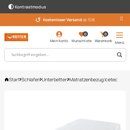
Kontrastmodus
↺
Kostenloser Versand
ab 50€
0
0
Mein Konto
Wunschliste
Warenkorb
Menü
Suchbegriff, Artikelnummer ...
Start
Schlafen
Unterbetten
Matratzenbezug Icetec