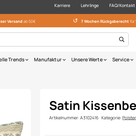
Karriere
Lehrlinge
FAQ/Kontakt
↺
ser Versand
ab 50€
7 Wochen Rückgaberecht
für
elle Trends
Manufaktur
Unsere Werte
Service
Satin Kissenb
Artikelnummer:
A3102416
Kategorie:
Polste