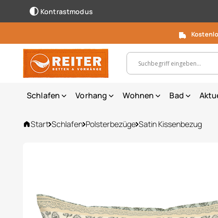
Kontrastmodus
Kostenlo
Suchbegriff, Artikelnummer ...
Schlafen
Vorhang
Wohnen
Bad
Aktu
Start
Schlafen
Polsterbezüge
Satin Kissenbezug