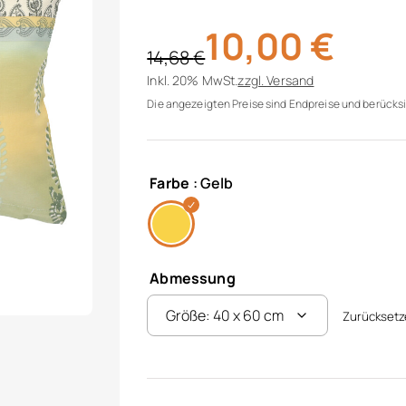
10,00
€
14,68
€
Ursprünglicher Preis war: 14,68 €
Aktueller Preis ist: 10,00 €.
Inkl. 20% MwSt.
zzgl.
Versand
Die angezeigten Preise sind Endpreise und berücksi
Farbe
: Gelb
Abmessung
Zurückset