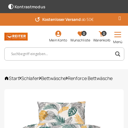
Kontrastmodus
↺
Kostenloser Versand
ab 50€
0
0
Mein Konto
Wunschliste
Warenkorb
Menü
Suchbegriff, Artikelnummer ...
Start
Schlafen
Bettwäsche
Renforce Bettwäsche