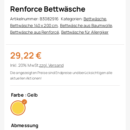
Renforce Bettwäsche
Artikelnummer:
B3082916
Kategorien:
Bettwäsche
,
Bettwäsche 140 x 200 cm
,
Bettwäsche aus Baumwolle
,
Bettwäsche aus Renforcé
,
Bettwäsche für Allergiker
29,22
€
Inkl. 20% MwSt.
zzgl.
Versand
Die angezeigten Preise sind Endpreise und berücksichtigen alle
aktuellen Aktionen!
Farbe
: Gelb
Abmessung