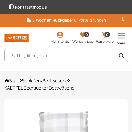
Kontrastmodus
7 Wochen Rückgabe
für Vorteilskunden
0
0
Mein Konto
Wunschliste
Warenkorb
Menü
Suchbegriff, Artikelnummer ...
Start
Schlafen
Bettwäsche
KAEPPEL Seersucker Bettwäsche