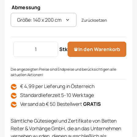
Abmessung
Zurücksetzen
KAEPPEL Seersucker Bettwäsche Menge
Stk
In den Warenkorb
Die angezeigten Preise sind Endpreise und berücksichtigen alle
aktuellen Aktionen!
€ 4,99 per Lieferung in Österreich
Standardlieferzeit 5-10 Werktage
Versand ab € 50 Bestellwert
GRATIS
Sämtliche Gütesiegel und Zertifikate von Betten
Reiter & Vorhänge GmbH, die an das Unternehmen
vergeben wurden, dienen ausschließlich als