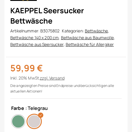
KAEPPEL Seersucker
Bettwäsche
Artikelnummer:
B3075802
Kategorien:
Bettwäsche
,
Bettwäsche 140 x 200 cm
,
Bettwäsche aus Baumwolle
,
Bettwäsche aus Seersucker
,
Bettwäsche für Allergiker
59,99
€
Inkl. 20% MwSt.
zzgl.
Versand
Die angezeigten Preise sind Endpreise und berücksichtigen alle
aktuellen Aktionen!
Farbe
: Telegrau