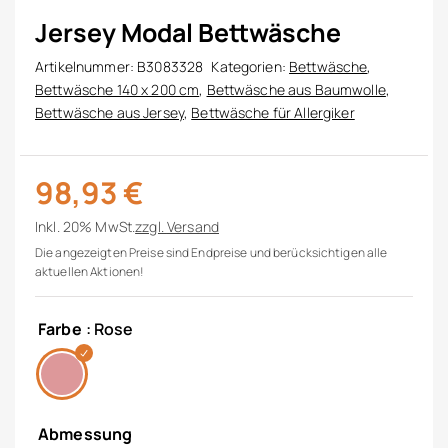
Jersey Modal Bettwäsche
Artikelnummer:
B3083328
Kategorien:
Bettwäsche
,
Bettwäsche 140 x 200 cm
,
Bettwäsche aus Baumwolle
,
Bettwäsche aus Jersey
,
Bettwäsche für Allergiker
98,93
€
Inkl. 20% MwSt.
zzgl.
Versand
Die angezeigten Preise sind Endpreise und berücksichtigen alle
aktuellen Aktionen!
Farbe
: Rose
Abmessung