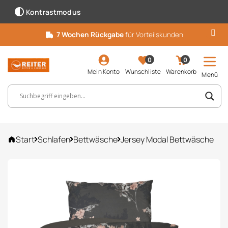
Kontrastmodus
7 Wochen Rückgabe
für Vorteilskunden
0
0
Mein Konto
Wunschliste
Warenkorb
Menü
Suchbegriff, Artikelnummer ...
Start
Schlafen
Bettwäsche
Jersey Modal Bettwäsche