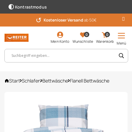
Kontrastmodus
↺
Kostenloser Versand
ab 50€
0
0
Mein Konto
Wunschliste
Warenkorb
Menü
Suchbegriff, Artikelnummer ...
Start
Schlafen
Bettwäsche
Flanell Bettwäsche