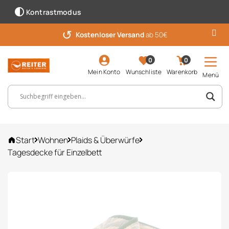
Kontrastmodus
↺
Kostenloser Versand
ab 50€
0
0
Mein Konto
Wunschliste
Warenkorb
Menü
Suchbegriff, Artikelnummer ...
Start
Wohnen
Plaids & Überwürfe
Tagesdecke für Einzelbett