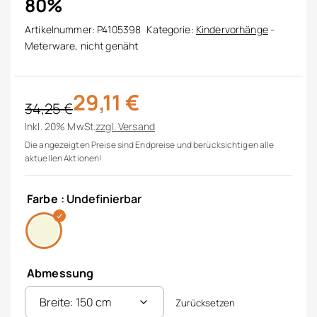
80%
Artikelnummer:
P4105398
Kategorie:
Kindervorhänge
-
Meterware, nicht genäht
29,11
€
34,25
€
Ursprünglicher Preis war: 34,25 €
Aktueller Preis ist: 29,11 €.
Inkl. 20% MwSt.
zzgl.
Versand
Die angezeigten Preise sind Endpreise und berücksichtigen alle
aktuellen Aktionen!
Farbe
: Undefinierbar
Abmessung
Zurücksetzen