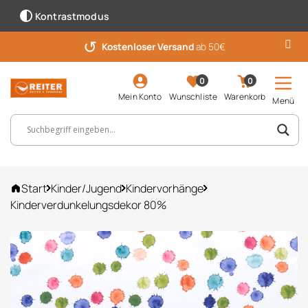
Kontrastmodus
↺
Kostenloser Versand
ab 50€
0
0
Mein Konto
Wunschliste
Warenkorb
Menü
Suchbegriff, Artikelnummer ...
Start
Kinder/Jugend
Kindervorhänge
Kinderverdunkelungsdekor 80%