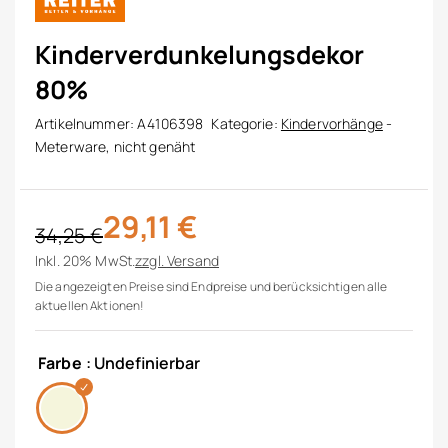
Kinderverdunkelungsdekor
80%
Artikelnummer:
A4106398
Kategorie:
Kindervorhänge
-
Meterware, nicht genäht
29,11
€
34,25
€
Ursprünglicher Preis war: 34,25 €
Aktueller Preis ist: 29,11 €.
Inkl. 20% MwSt.
zzgl.
Versand
Die angezeigten Preise sind Endpreise und berücksichtigen alle
aktuellen Aktionen!
Farbe
: Undefinierbar