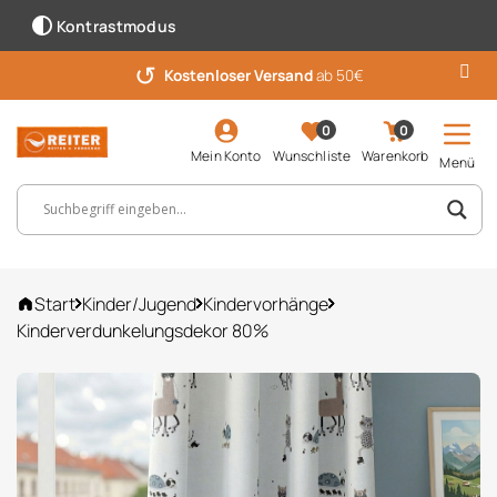
Kontrastmodus
↺
Kostenloser Versand
ab 50€
0
0
Mein Konto
Wunschliste
Warenkorb
Menü
Suchbegriff, Artikelnummer ...
Start
Kinder/Jugend
Kindervorhänge
Kinderverdunkelungsdekor 80%