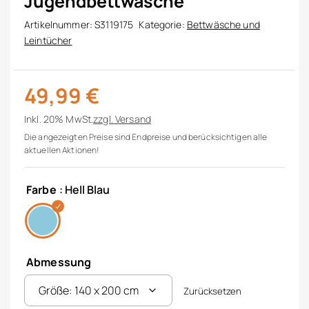
Jugendbettwäsche
Artikelnummer:
S3119175
Kategorie:
Bettwäsche und
Leintücher
49,99
€
Inkl. 20% MwSt.
zzgl.
Versand
Die angezeigten Preise sind Endpreise und berücksichtigen alle
aktuellen Aktionen!
Farbe
: Hell Blau
Abmessung
Zurücksetzen