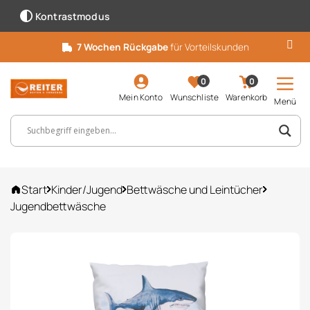
Kontrastmodus
7 Wochen Rückgabe
für Vorteilskunden
0
0
Mein Konto
Wunschliste
Warenkorb
Menü
Suchbegriff, Artikelnummer ...
Start
Kinder/Jugend
Bettwäsche und Leintücher
Jugendbettwäsche