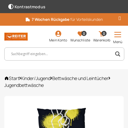
Kontrastmodus
7 Wochen Rückgabe
für Vorteilskunden
0
0
Mein Konto
Wunschliste
Warenkorb
Menü
Suchbegriff, Artikelnummer ...
Start
Kinder/Jugend
Bettwäsche und Leintücher
Jugendbettwäsche