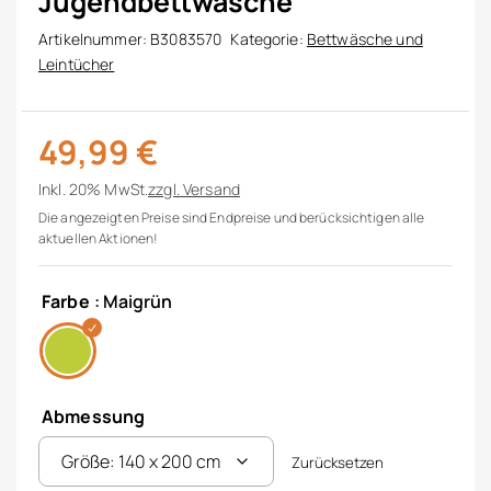
Jugendbettwäsche
Artikelnummer:
B3083570
Kategorie:
Bettwäsche und
Leintücher
49,99
€
Inkl. 20% MwSt.
zzgl.
Versand
Die angezeigten Preise sind Endpreise und berücksichtigen alle
aktuellen Aktionen!
Farbe
: Maigrün
Abmessung
Zurücksetzen