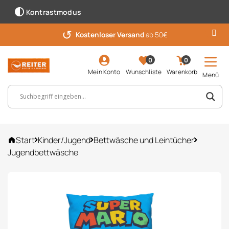
Kontrastmodus
↺
Kostenloser Versand
ab 50€
0
0
Mein Konto
Wunschliste
Warenkorb
Menü
Suchbegriff, Artikelnummer ...
Start
Kinder/Jugend
Bettwäsche und Leintücher
Jugendbettwäsche