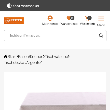
Kontrastmodus
0
0
Mein Konto
Wunschliste
Warenkorb
Menü
Suchbegriff, Artikelnummer ...
Start
Essen/Kochen
Tischwäsche
Tischdecke „Argento“