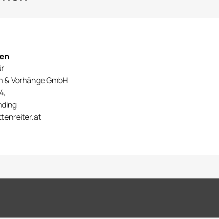
nen
ür
en & Vorhänge GmbH
4,
nding
tenreiter.at