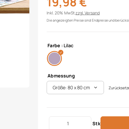
19,98
€
Inkl. 20% MwSt.
zzgl.
Versand
Die angezeigten Preise sind Endpreise und berücksi
Farbe
: Lilac
Abmessung
Zurücksetz
Mitteldecke "British" Menge
Stk