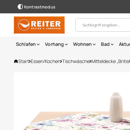
Kontrastmodus
Suchbegriff, Artikelnummer ...
Schlafen
Vorhang
Wohnen
Bad
Aktu
Start
Essen/Kochen
Tischwäsche
Mitteldecke „Britis