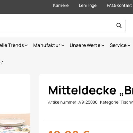
Karriere
Lehrlinge
FAQ/Kontakt
elle Trends
Manufaktur
Unsere Werte
Service
h“
Mitteldecke „B
Artikelnummer:
A9125080
Kategorie:
Tisch