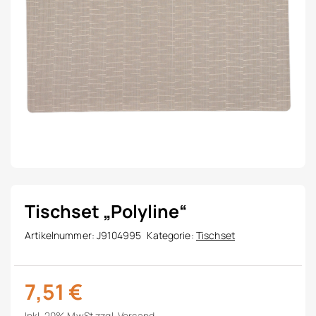
Tischset „Polyline“
Artikelnummer:
J9104995
Kategorie:
Tischset
7,51
€
Inkl. 20% MwSt.
zzgl.
Versand