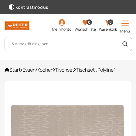
Kontrastmodus
0
0
Mein Konto
Wunschliste
Warenkorb
Menü
Suchbegriff, Artikelnummer ...
Start
Essen/Kochen
Tischset
Tischset „Polyline“