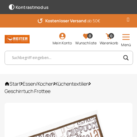
Kontrastmodus
↺
Kostenloser Versand
ab 50€
0
0
Mein Konto
Wunschliste
Warenkorb
Menü
Suchbegriff, Artikelnummer ...
Start
Essen/Kochen
Küchentextilien
Geschirrtuch Frottee