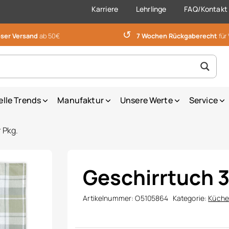
Karriere
Lehrlinge
FAQ/Kontakt
↺
ser Versand
ab 50€
7 Wochen Rückgaberecht
für
elle Trends
Manufaktur
Unsere Werte
Service
 Pkg.
Geschirrtuch 3
Artikelnummer:
O5105864
Kategorie:
Küchen