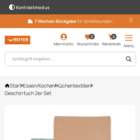
Kontrastmodus
7 Wochen Rückgabe
für Vorteilskunden
0
0
Mein Konto
Wunschliste
Warenkorb
Menü
Suchbegriff, Artikelnummer ...
Start
Essen/Kochen
Küchentextilien
Geschirrtuch 2er Set