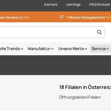
Karriere
Lehrlinge
FAQ/Kontakt
↺
ser Versand
ab 50€
7 Wochen Rückgaberecht
für
elle Trends
Manufaktur
Unsere Werte
Service
18 Filialen in Österrei
Öffnungszeiten/Filialen