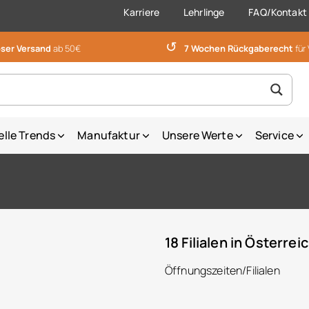
Karriere
Lehrlinge
FAQ/Kontakt
↺
ser Versand
ab 50€
7 Wochen Rückgaberecht
für
elle Trends
Manufaktur
Unsere Werte
Service
18 Filialen in Österrei
Öffnungszeiten/Filialen