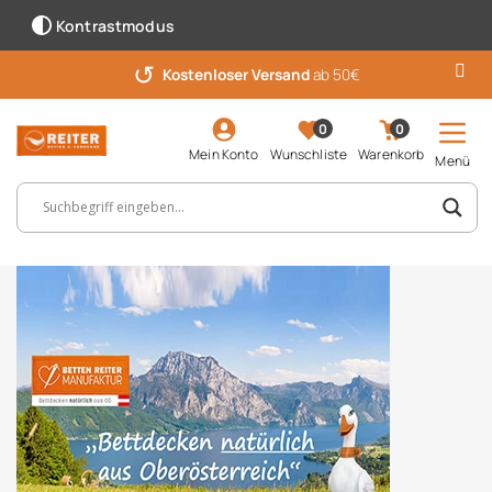
Kontrastmodus
↺
Kostenloser Versand
ab 50€
0
0
Mein Konto
Wunschliste
Warenkorb
Menü
Suchbegriff, Artikelnummer ...