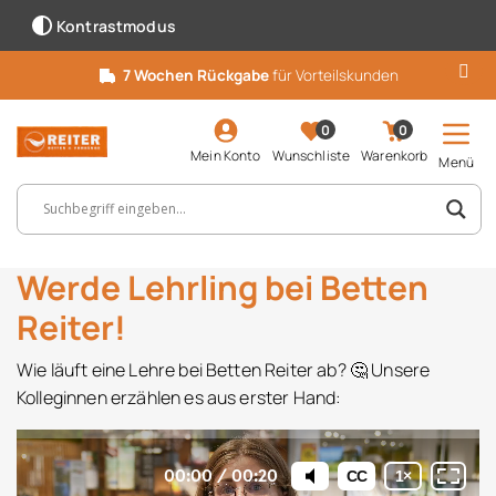
Kontrastmodus
7 Wochen Rückgabe
für Vorteilskunden
0
0
Mein Konto
Wunschliste
Warenkorb
Menü
Suchbegriff, Artikelnummer ...
Werde Lehrling bei Betten
Reiter!
Wie läuft eine Lehre bei Betten Reiter ab? 🤔 Unsere
Kolleginnen erzählen es aus erster Hand: