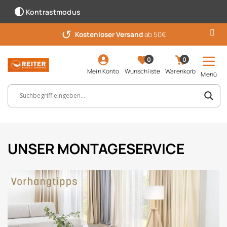
Kontrastmodus
↺
Kostenloser Versand
ab 50€
0
0
Mein Konto
Wunschliste
Warenkorb
Menü
Suchbegriff, Artikelnummer ...
UNSER MONTAGESERVICE