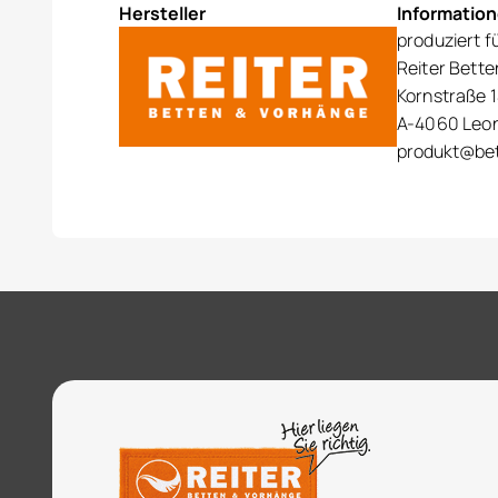
Hersteller
Informatio
produziert f
Reiter Bett
Kornstraße 1
A-4060 Leo
produkt@bet