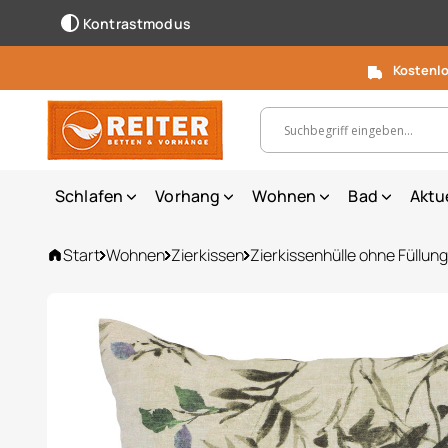
Kontrastmodus
Kostenlo
Suchbegriff, Artikelnummer ...
Schlafen
Vorhang
Wohnen
Bad
Aktu
Start
Wohnen
Zierkissen
Zierkissenhülle ohne Füllung