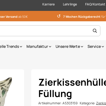
Karriere
Lehrlinge
FAQ/Kontakt
↺
ser Versand
ab 50€
7 Wochen Rückgaberecht
für
elle Trends
Manufaktur
Unsere Werte
Service
Zierkissenhüll
Füllung
Artikelnummer:
A5303159
Kategorie:
Zierki