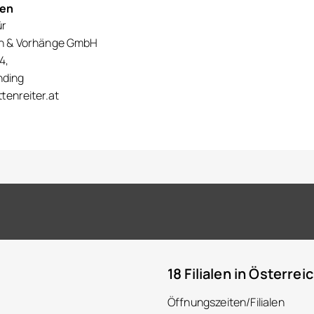
nen
ür
en & Vorhänge GmbH
4,
nding
tenreiter.at
18 Filialen in Österrei
Öffnungszeiten/Filialen