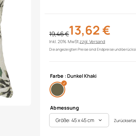
13,62
€
19,46
€
Ursprünglicher Preis war: 19,46 €
Aktueller Preis ist: 13,62 €.
Inkl. 20% MwSt.
zzgl.
Versand
Die angezeigten Preise sind Endpreise und berücksi
Farbe
: Dunkel Khaki
Abmessung
Zurücksetz