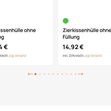
issenhülle ohne
Zierkissenhülle ohn
ng
Füllung
4 €
14,92 €
% MwSt.
zzgl.
Versand
inkl. 20% MwSt.
zzgl.
Versand