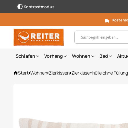
Kontrastmodus
Kostenlo
Suchbegriff, Artikelnummer ...
Schlafen
Vorhang
Wohnen
Bad
Aktu
Start
Wohnen
Zierkissen
Zierkissenhülle ohne Füllung