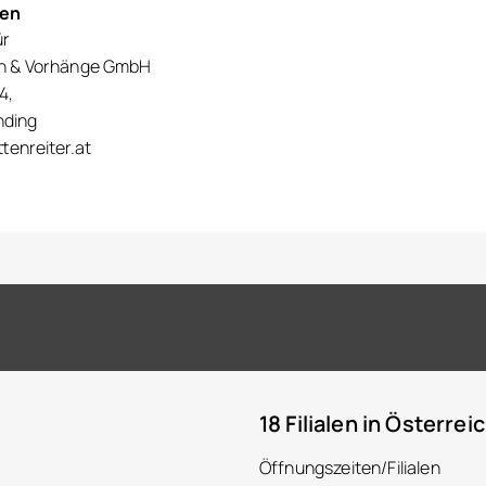
nen
ür
en & Vorhänge GmbH
4,
nding
tenreiter.at
18 Filialen in Österrei
Öffnungszeiten/Filialen