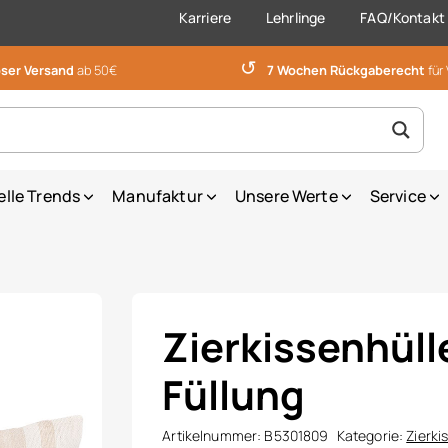
Karriere
Lehrlinge
FAQ/Kontakt
↺
ser Versand
ab 50€
7 Wochen Rückgaberecht
für
elle Trends
Manufaktur
Unsere Werte
Service
Zierkissenhüll
Füllung
Artikelnummer:
B5301809
Kategorie:
Zierki