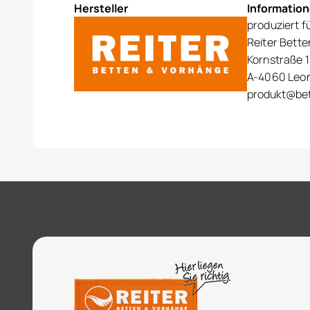
Hersteller
Informatio
produziert f
Reiter Bett
Kornstraße 1
A-4060 Leo
produkt@bet