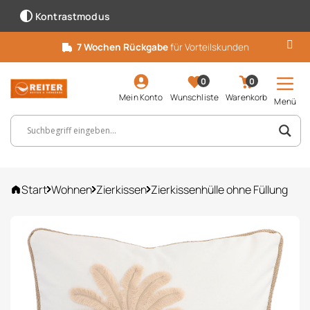
Kontrastmodus
7 Wochen Rückgabe
für Vorteilskunden
0
0
Mein Konto
Wunschliste
Warenkorb
Menü
Suchbegriff, Artikelnummer ...
Start
Wohnen
Zierkissen
Zierkissenhülle ohne Füllung