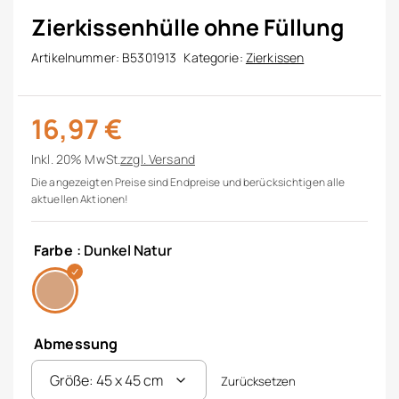
Zierkissenhülle ohne Füllung
Artikelnummer:
B5301913
Kategorie:
Zierkissen
16,97
€
Inkl. 20% MwSt.
zzgl.
Versand
Die angezeigten Preise sind Endpreise und berücksichtigen alle
aktuellen Aktionen!
Farbe
: Dunkel Natur
Abmessung
Zurücksetzen