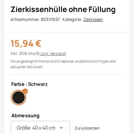
Zierkissenhülle ohne Füllung
Artikelnummer:
B5301697
Kategorie:
Zierkissen
15,94
€
Inkl. 20% MwSt.
zzgl.
Versand
Die angezeigten Preise sind Endpreise und berücksichtigen alle
aktuellen Aktionen!
Farbe
: Schwarz
Abmessung
Zurücksetzen