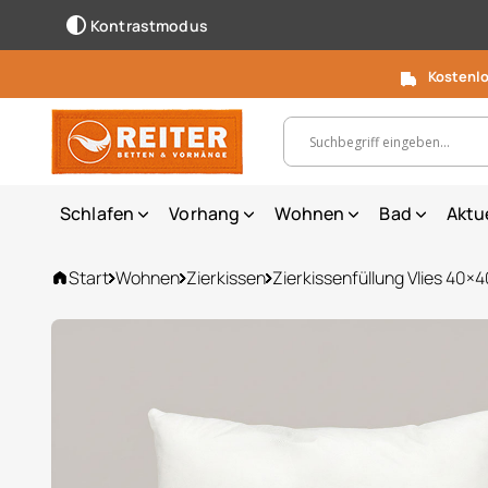
Kontrastmodus
Kostenlo
Suchbegriff, Artikelnummer ...
Schlafen
Vorhang
Wohnen
Bad
Aktu
Start
Wohnen
Zierkissen
Zierkissenfüllung Vlies 40×4