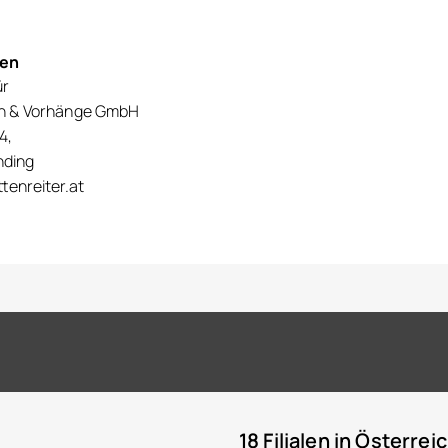
nen
ür
en & Vorhänge GmbH
4,
nding
tenreiter.at
18 Filialen in Österrei