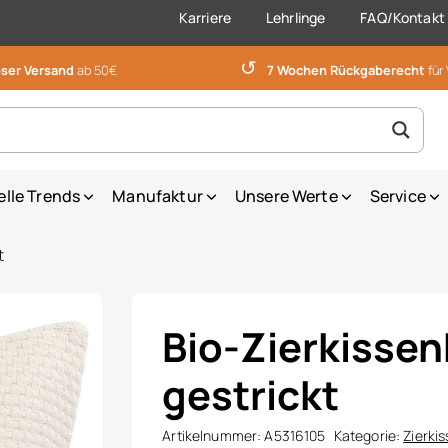
Karriere
Lehrlinge
FAQ/Kontakt
↺
ser Versand
ab 50€
7 Wochen Rückgaberecht
für
elle Trends
Manufaktur
Unsere Werte
Service
t
Bio-Zierkissen
gestrickt
Artikelnummer:
A5316105
Kategorie:
Zierki