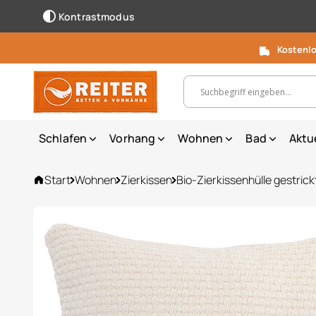
Kontrastmodus
Kostenlo
Suchbegriff, Artikelnummer ...
Schlafen
Vorhang
Wohnen
Bad
Aktu
Start
Wohnen
Zierkissen
Bio-Zierkissenhülle gestrick