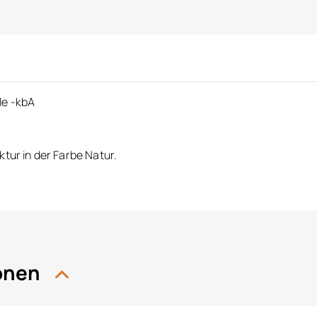
le -kbA
tur in der Farbe Natur.
ionen